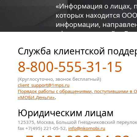
«Информация о лицах, 
которых находится ООО
информации, направлен
официальном сайте Банк
Служба клиентской подде
8-800-555-31-15
(Круглосуточно, звонок бесплатный)
client_support@1mps.ru
Порядок работы с обращениями, поступившими в
«МОБИ.Деньги»
.
Юридическим лицам
125375, Москва, Большой Гнездниковский переулок,
fax +7(495) 221-05-52,
info@nkomobi.ru